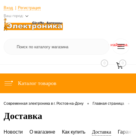
Вход
Регистрация
Ваш город:
Веб-форма не найдена.
+7 (800) 505-40-38
+7 (800) 505-40-38
0
0
Каталог товаров
•
•
Современная электроника в г. Ростов-на-Дону
Главная страница
О
Доставка
Новости
О магазине
Как купить
Доставка
Гарант