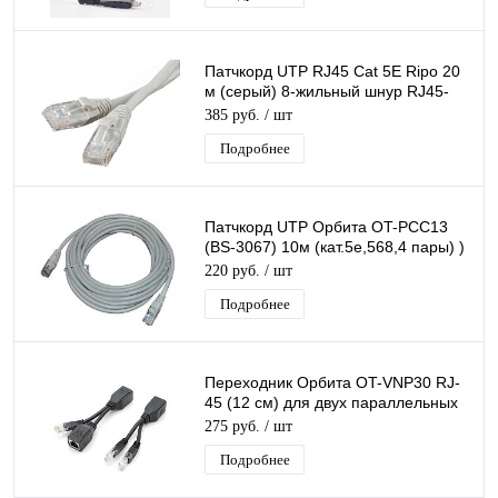
Патчкорд UTP RJ45 Cat 5E Ripo 20
м (серый) 8-жильный шнур RJ45-
RJ45 для соединения сетевых
385 руб.
/ шт
устройств
Подробнее
Патчкорд UTP Орбита OT-PCC13
(BS-3067) 10м (кат.5e,568,4 пары) )
8-жильный шнур RJ45-RJ45
220 руб.
/ шт
Подробнее
Переходник Орбита OT-VNP30 RJ-
45 (12 см) для двух параллельных
10/100 Мб/с подключений
275 руб.
/ шт
Подробнее