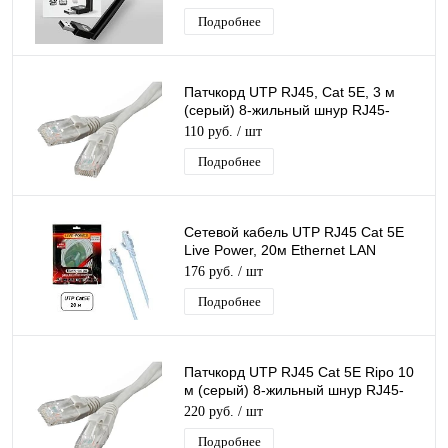
Подробнее
Патчкорд UTP RJ45, Cat 5E, 3 м
(серый) 8-жильный шнур RJ45-
RJ45 для соединения сетевых
110 руб.
/ шт
устройств
Подробнее
Сетевой кабель UTP RJ45 Cat 5E
Live Power, 20м Ethernet LAN
кабель патчкорд 8-жильный шнур
176 руб.
/ шт
RJ45-RJ45
Подробнее
Патчкорд UTP RJ45 Cat 5E Ripo 10
м (серый) 8-жильный шнур RJ45-
RJ45 для соединения сетевых
220 руб.
/ шт
устройств
Подробнее