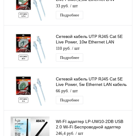
кабель патчкорд 8-жильный шнур
33 руб.
/ шт
RJ45-RJ45
Подробнее
Сетевой кабель UTP RJ45 Cat 5E
Live Power, 10м Ethernet LAN
кабель патчкорд 8-жильный шнур
110 руб.
/ шт
RJ45-RJ45
Подробнее
Сетевой кабель UTP RJ45 Cat 5E
Live Power, 5м Ethernet LAN кабель
патчкорд 8-жильный шнур RJ45-
66 руб.
/ шт
RJ45
Подробнее
WI-FI адаптер LP-UW10-2DB USB
2.0 Wi-Fi Беспроводной адаптер
Донгл с антенной MTK7601
246,4 руб.
/ шт