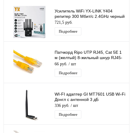
Усилитель WiFi YX-LINK Y404
репитер 300 Мбит/с 2.4GHz черный
721,5 руб.
Подробнее
Патчкорд Ripo UTP RJ45, Cat 5E 1
м (желтый) 8-жильный шнур RJ45-
RJ45 д/соединения сетевых
66 руб.
/ шт
устройств
Подробнее
WI-FI адаптер GI MT7601 USB Wi-Fi
Донгл с антенной 3 дБ
336 руб.
/ шт
Подробнее