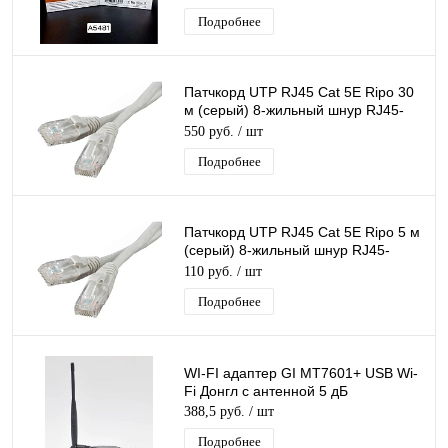
Подробнее
Патчкорд UTP RJ45 Cat 5E Ripo 30
м (серый) 8-жильный шнур RJ45-
RJ45 для соединения сетевых
550 руб.
/ шт
устройств
Подробнее
Патчкорд UTP RJ45 Cat 5E Ripo 5 м
(серый) 8-жильный шнур RJ45-
RJ45 для соединения сетевых
110 руб.
/ шт
устройств
Подробнее
WI-FI адаптер GI МТ7601+ USB Wi-
Fi Донгл с антенной 5 дБ
388,5 руб.
/ шт
Подробнее