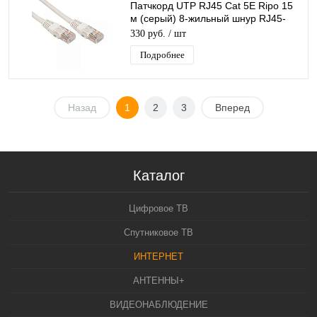
Патчкорд UTP RJ45 Cat 5E Ripo 15
м (серый) 8-жильный шнур RJ45-
RJ45 для соединения сетевых
330 руб.
/ шт
устройств
Подробнее
Назад
1
2
3
Вперед
Каталог
Цифровое ТВ
Спутниковое ТВ
ИНТЕРНЕТ
АНТЕННЫ+
ВИДЕОНАБЛЮДЕНИЕ