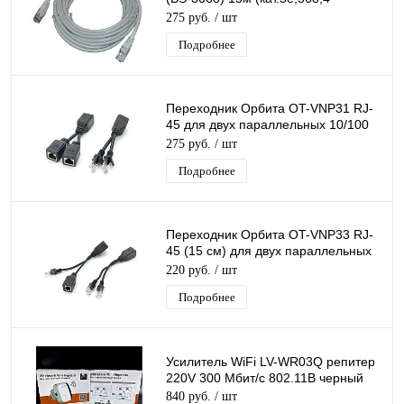
пары)/100
275 руб.
/ шт
Подробнее
Переходник Орбита OT-VNP31 RJ-
45 для двух параллельных 10/100
Мб/с подключений
275 руб.
/ шт
Подробнее
Переходник Орбита OT-VNP33 RJ-
45 (15 см) для двух параллельных
10/100 Мб/с подключений
220 руб.
/ шт
Подробнее
Усилитель WiFi LV-WR03Q репитер
220V 300 Мбит/с 802.11B черный
840 руб.
/ шт