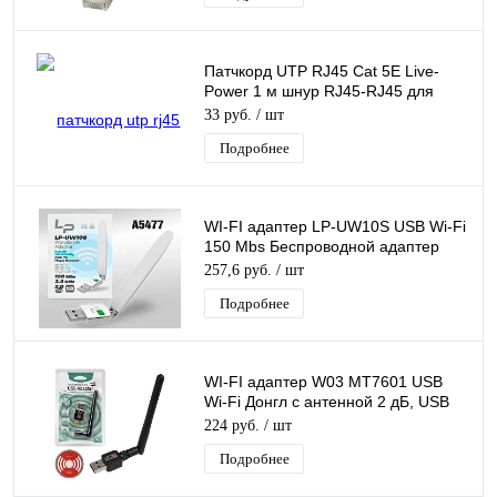
Патчкорд UTP RJ45 Cat 5E Live-
Power 1 м шнур RJ45-RJ45 для
соединения сетевых устройств
33 руб.
/ шт
Подробнее
WI-FI адаптер LP-UW10S USB Wi-Fi
150 Mbs Беспроводной адаптер
Донгл с антенной MTK7601
257,6 руб.
/ шт
Подробнее
WI-FI адаптер W03 MT7601 USB
Wi-Fi Донгл с антенной 2 дБ, USB
Адаптер WiFi antenna (1T1R)
224 руб.
/ шт
Подробнее