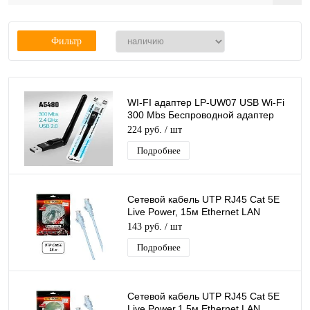
Фильтр
WI-FI адаптер LP-UW07 USB Wi-Fi
300 Mbs Беспроводной адаптер
Донгл с антенной MTK7601
224 руб.
/ шт
Подробнее
Сетевой кабель UTP RJ45 Cat 5E
Live Power, 15м Ethernet LAN
кабель патчкорд 8-жильный шнур
143 руб.
/ шт
RJ45-RJ45
Подробнее
Сетевой кабель UTP RJ45 Cat 5E
Live Power,1,5м Ethernet LAN