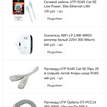
Сетевой кабель UTP RJ45 Cat 5E
Live Power, 30м Ethernet LAN
кабель патчкорд 8-жильный шнур
330 руб.
/ шт
RJ45-RJ45
Подробнее
Усилитель WiFi LP-LINK WR03
репитер белый 220V 300 Мбит/с
802.11B
840 руб.
/ шт
Подробнее
Патчкорд UTP RJ45 Cat 5E Ripo 25
м (серый) литой 4пары шнур RJ45-
RJ45 д/соединения сетевых
440 руб.
/ шт
устройств
Подробнее
Патчкорд UTP Орбита OT-PCC14
(BS-3068) 15м (кат.5e,568,4