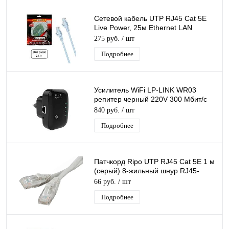
Сетевой кабель UTP RJ45 Cat 5E
Live Power, 25м Ethernet LAN
кабель патчкорд 8-жильный шнур
275 руб.
/ шт
RJ45-RJ45
Подробнее
Усилитель WiFi LP-LINK WR03
репитер черный 220V 300 Мбит/с
802.11B
840 руб.
/ шт
Подробнее
Патчкорд Ripo UTP RJ45 Cat 5E 1 м
(серый) 8-жильный шнур RJ45-
RJ45 д/соединения сетевых
66 руб.
/ шт
устройств
Подробнее