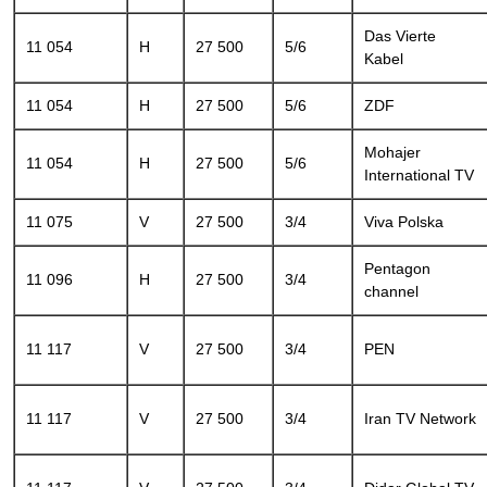
Das Vierte
11 054
H
27 500
5/6
Kabel
11 054
H
27 500
5/6
ZDF
Mohajer
11 054
H
27 500
5/6
International TV
11 075
V
27 500
3/4
Viva Polska
Pentagon
11 096
H
27 500
3/4
channel
11 117
V
27 500
3/4
PEN
11 117
V
27 500
3/4
Iran TV Network