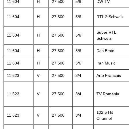
11 604
H
27 500
5/6
DW-TV
11 604
H
27 500
5/6
RTL 2 Schweiz
Super RTL
11 604
H
27 500
5/6
Schweiz
11 604
H
27 500
5/6
Das Erste
11 604
H
27 500
5/6
Iran Music
11 623
V
27 500
3/4
Arte Francais
11 623
V
27 500
3/4
TV Romania
102,5 Hit
11 623
V
27 500
3/4
Channel