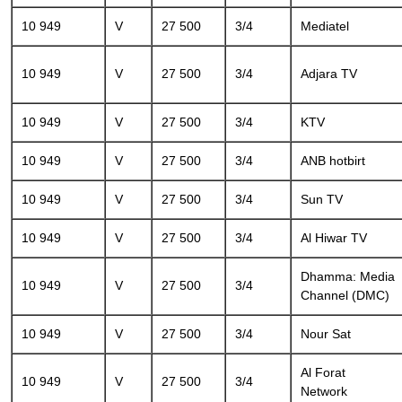
10 949
V
27 500
3/4
Mediatel
10 949
V
27 500
3/4
Adjara TV
10 949
V
27 500
3/4
KTV
10 949
V
27 500
3/4
ANB hotbirt
10 949
V
27 500
3/4
Sun TV
10 949
V
27 500
3/4
Al Hiwar TV
Dhamma: Media
10 949
V
27 500
3/4
Channel (DMC)
10 949
V
27 500
3/4
Nour Sat
Al Forat
10 949
V
27 500
3/4
Network