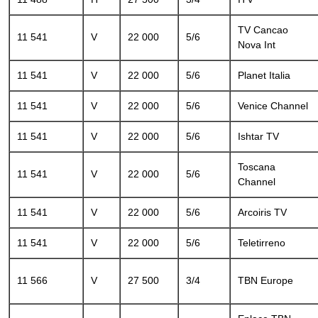
TV Cancao
11 541
V
22 000
5/6
Nova Int
11 541
V
22 000
5/6
Planet Italia
11 541
V
22 000
5/6
Venice Channel
11 541
V
22 000
5/6
Ishtar TV
Toscana
11 541
V
22 000
5/6
Channel
11 541
V
22 000
5/6
Arcoiris TV
11 541
V
22 000
5/6
Teletirreno
11 566
V
27 500
3/4
TBN Europe