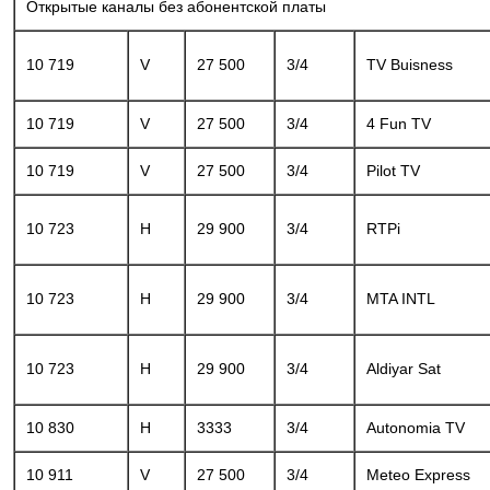
Открытые каналы без абонентской платы
10 719
V
27 500
3/4
TV Buisness
10 719
V
27 500
3/4
4 Fun TV
10 719
V
27 500
3/4
Pilot TV
10 723
H
29 900
3/4
RTPi
10 723
H
29 900
3/4
MTA INTL
10 723
H
29 900
3/4
Aldiyar Sat
10 830
H
3333
3/4
Autonomia TV
10 911
V
27 500
3/4
Meteo Express