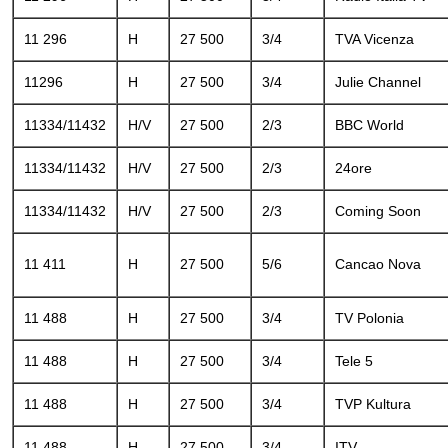
11 296
H
27 500
3/4
TVA Vicenza
11296
H
27 500
3/4
Julie Channel
11334/11432
H/V
27 500
2/3
BBC World
11334/11432
H/V
27 500
2/3
24ore
11334/11432
H/V
27 500
2/3
Coming Soon
11 411
H
27 500
5/6
Cancao Nova
11 488
H
27 500
3/4
TV Polonia
11 488
H
27 500
3/4
Tele 5
11 488
H
27 500
3/4
TVP Kultura
11 488
H
27 500
3/4
ITV