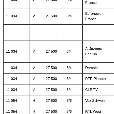
France
Euronews
11 034
V
27 500
3/4
France
Al Jazeera
11 034
V
27 500
3/4
English
11 034
V
27 500
3/4
Demain
11 034
V
27 500
3/4
RTR Planeta
11 034
V
27 500
3/4
CLP TV
11 054
H
27 500
5/6
Vox Schweiz
11 054
H
27 500
5/6
RTL West