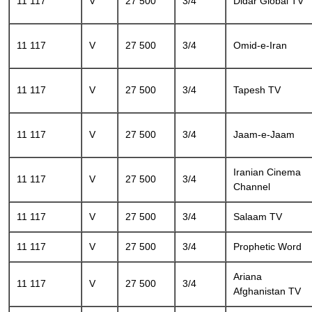
11 117
V
27 500
3/4
Didar Global TV
11 117
V
27 500
3/4
Omid-e-Iran
11 117
V
27 500
3/4
Tapesh TV
11 117
V
27 500
3/4
Jaam-e-Jaam
Iranian Cinema
11 117
V
27 500
3/4
Channel
11 117
V
27 500
3/4
Salaam TV
11 117
V
27 500
3/4
Prophetic Word
Ariana
11 117
V
27 500
3/4
Afghanistan TV