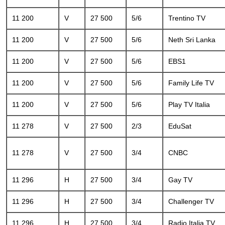
11 200
V
27 500
5/6
Trentino TV
11 200
V
27 500
5/6
Neth Sri Lanka
11 200
V
27 500
5/6
EBS1
11 200
V
27 500
5/6
Family Life TV
11 200
V
27 500
5/6
Play TV Italia
11 278
V
27 500
2/3
EduSat
11 278
V
27 500
3/4
CNBC
11 296
H
27 500
3/4
Gay TV
11 296
H
27 500
3/4
Challenger TV
11 296
H
27 500
3/4
Radio Italia TV