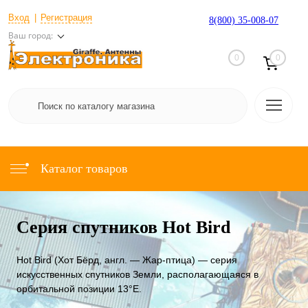
Вход
Регистрация
8(800) 35-008-07
Ваш город:
0
0
Каталог товаров
Серия спутников Hot Bird
Hot Bird (Хот Бёрд, англ. — Жар-птица) — серия
искусственных спутников Земли, располагающаяся в
орбитальной позиции 13°E.