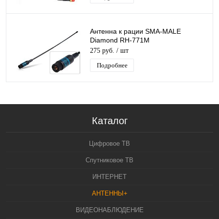
Антенна к рации SMA-MALE
Diamond RH-771M
(144/430MHz)/500
275 руб.
/ шт
Подробнее
Каталог
Цифровое ТВ
Спутниковое ТВ
ИНТЕРНЕТ
АНТЕННЫ+
ВИДЕОНАБЛЮДЕНИЕ